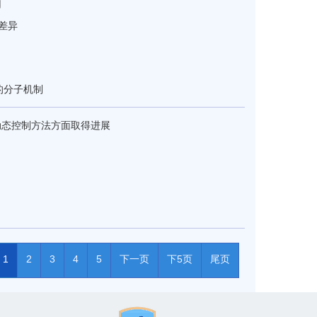
用
差异
的分子机制
动态控制方法方面取得进展
1
2
3
4
5
下一页
下5页
尾页