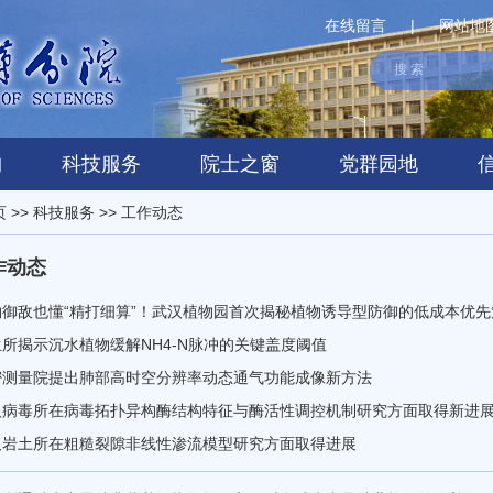
在线留言
|
网站地
构
科技服务
院士之窗
党群园地
页
>>
科技服务
>>
工作动态
作动态
物御敌也懂“精打细算”！武汉植物园首次揭秘植物诱导型防御的低成本优先
所揭示沉水植物缓解NH4-N脉冲的关键盖度阈值
密测量院提出肺部高时空分辨率动态通气功能成像新方法
汉病毒所在病毒拓扑异构酶结构特征与酶活性调控机制研究方面取得新进
汉岩土所在粗糙裂隙非线性渗流模型研究方面取得进展