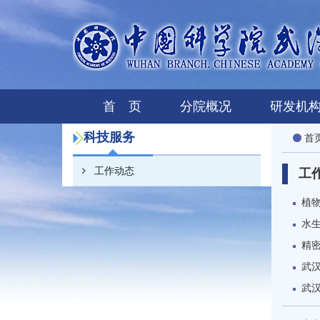
首 页
分院概况
研发机
科技服务
首
工作动态
工
植
水生
精
武
武