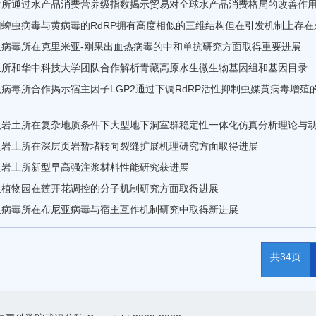
生所通过水产品消费营养级指数揭示贸易对全球水产品消费格局的改善作
门蜱虫病毒与黄病毒的RdRP拥有高度相似的三维结构但在引发机制上存在
汉病毒所在克里米亚-刚果出血热病毒的中和单抗研究方面取得重要进展
生所和华中科技大学团队合作解析青藏高原水生微生物基因组和基因目录
病毒所合作揭示宿主因子LGP2通过下调RdRP活性抑制虫媒黄病毒增殖
汉岩土所在复杂地质条件下大型地下洞室群稳定性一体化仿真分析理论与
汉岩土所在深层页岩暂堵转向裂缝扩展机理研究方面取得进展
汉岩土所新型早高强注浆材料性能研究获进展
汉植物园在莲开花调控的分子机制研究方面取得进展
汉病毒所在布尼亚病毒与宿主互作机制研究中取得新进展
共34页