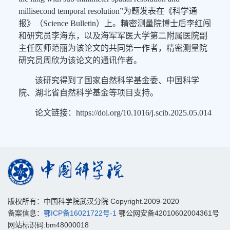
millisecond temporal resolution”为题发表在《科学通
报》（Science Bulletin）上。精密测量院博士后李红闯
和研究员李海东，以及海军军医大学第二附属医院副
主任医师范丽为该论文的共同第一作者，精密测量院
研究员周欣为该论文的通讯作者。
该研究得到了国家自然科学基金委、中国科学
院、湖北省自然科学基金等项目支持。
论文链接：https://doi.org/10.1016/j.scib.2025.05.014
版权所有：中国科学院武汉分院 Copyright.2009-2020
备案信息：
鄂ICP备16021722号-1
鄂公网安备42010602004361号
网站标识码:bm48000018