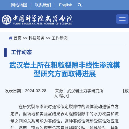
网站地图
|
联系我们
|
English
Tog
nav
首页
>>
科技服务
>>
工作动态
工作动态
武汉岩土所在粗糙裂隙非线性渗流模
型研究方面取得进展
发表日期：2024-02-28
来源：武汉岩土力学研究所
【
放
大
缩小
】
在研究裂隙渗流时通常假定裂隙中的流体流动遵循立方
定律，但场地和实验室结果表明粗糙裂隙中的水力梯度和流
量之间的关系可能为非线性，这种非线性流动受惯性效应驱
动。然而，现有的模型仍不足以捕捉这种非线性流动，特别