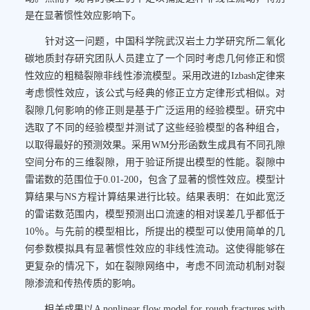
是在显著惯性效应影响下。
针对这一问题，中国科学院武汉岩土力学研究所二氧化
碳地质封存研究团队人员建立了一个同时考虑几何修正和惯
性效应的粗糙裂隙非线性渗流模型。采用改进的Izbash定律来
考虑惯性效应，该公式与经典的修正立方定律形式相似。对
裂隙几何影响的修正则是基于广泛运用的经验模型。研究中
选取了不同的经验模型并测试了这些经验模型的各种组合，
以取得最好的预测效果。采用WM分形函数生成具有不同孔隙
空间分布的三维裂隙，用于验证所提出模型的性能。裂隙中
雷诺数的范围位于0.01-200，包含了显著的惯性效应。模型计
算结果与NS方程计算结果进行比较。结果表明：在如此宽泛
的雷诺数范围内，模型预测出口流速的相对误差几乎都低于
10％。与先前的模型相比，所提出的模型可以使用简单的几
何参数模拟具有显著惯性效应的非线性流动。这使得能够在
更复杂的情况下，如在裂隙网络中，考虑不同流动机制对裂
隙渗流和传热传质的影响。
相关成果以A nonlinear flow model for rough fractures with