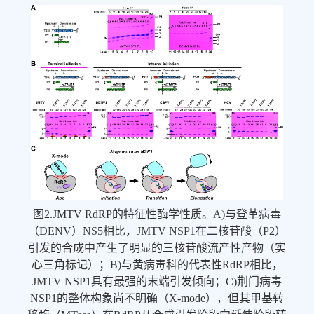
图2.JMTV RdRP的特征性酶学性质。A)与登革病毒
（DENV）NS5相比，JMTV NSP1在二核苷酸（P2）
引发的合成中产生了明显的三核苷酸流产性产物（实
心三角标记）；B)与黄病毒科的代表性RdRP相比，
JMTV NSP1具有最强的末端引发倾向；C)荆门病毒
NSP1的整体构象尚不明确（X-mode），但其甲基转