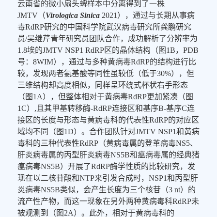
云南省的微小扇头蜱样本中分离得到了一株
JMTV（
Virologica Sinica
2021），通过与长期从事病
毒RdRP研究的中国科学院武汉病毒研究所龚鹏研究
员/吴继芹青年研究员团队合作，成功解析了分辨率为
1.8埃的JMTV NSP1 RdRP区的晶体结构（图1B，PDB
号：8WIM），通过与多种黄病毒RdRP的结构进行比
较，发现两者氨基酸等同性虽较低（低于30%），但
三维结构却高度相似，同样呈环绕式杯状右手形态
（图1A），但整体相对于黄病毒RdRP更加紧凑（图
1C）,且其甲基转移酶-RdRP连接区和基序B-基序C连
接区的长度与形态与黄病毒科的代表性RdRP的对应区
域均不同（图1D）。合作团队针对JMTV NSP1和黄病
毒科的三种代表性RdRP（黄病毒属的登革病毒NS5、
肝炎病毒属的丙型肝炎病毒NS5B和瘟病毒属的经典猪
瘟病毒NS5B）开展了RdRP酶学性质的比较研究，发
现在以二核苷酸和NTP来引发合成时，NSP1和丙型肝
炎病毒NS5B类似，会产生长度为三个核苷（3 nt）的
流产性产物，而这一现象在另外两种黄病毒科RdRP未
被观测到（图2A）。此外，相对于黄病毒科的