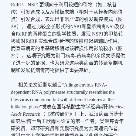
RdRP，NSP1更倾向于利用较短的引物（如二核苷
酸）引发合成以及从模板末端（相对于从模板内部位
点）引发合成，表现出非常严谨的引发调控模式（图
2B）。通过比较全长形式的NSP1和登革病毒NS5及仅
含RdRP的两种蛋白的酶学性质，发现 NSP1的甲基转
移酶对RdRP 实现合成-延伸的转换可起到辅助作用，
而登革病毒的甲基转移酶对该转换作用影响较小（图
2C）。这项研究既为荆门病毒-黄病毒的亲缘关系提供
了进一步的证据，也为研究这两类病毒的转录复制机
制和发展抗病毒药物提供了重要基础。
相关论文近期以题目“A jingmenvirus RNA-
dependent RNA polymerase structurally resembles the
flavivirus counterpart but with different features at the
initiation phase”发表在国际核酸生物学经典期刊
Nucleic
Acids Research
（《核酸研究》）上，武汉病毒所博士
研究生/博士后王欣雨为论文的第一作者，吴继芹青年
研究员、邓菲研究员和龚鹏研究员为共同通讯作者，
香港中文大学张柏恒助理教授参与了此项合作研究。