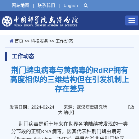
网站地图
|
联系我们
|
English
Tog
nav
首页
>>
科技服务
>>
工作动态
工作动态
荆门蜱虫病毒与黄病毒的RdRP拥有
高度相似的三维结构但在引发机制上
存在差异
发表日期：2024-02-24
来源：武汉病毒研究所
【
放
大
缩小
】
荆门病毒是近十年来在世界各地陆续被发现的一类
分节段的正链RNA病毒，因其代表种荆门蜱虫病毒
（Jingmen tick virus，JMTV）最早在湖北省荆门地区