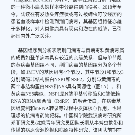
的一种微小扇头蜱样本中分离得到而得名。2018年至
今，陆续在有发热头疼症状或有过被蜱虫叮咬经历的
患者血液样本中检测到荆门病毒，其基因组特征亦趋
于多样化，对人类健康具有现实和潜在的威胁，已引
起国内外广泛关注。
基因组序列分析表明荆门病毒与黄病毒科黄病毒属
的成员如登革病毒具有较近的亲缘关系，但与单节段
的黄病毒基因组不同，荆门病毒的基因组分为多个节
段，如 JMTV的基因组有4个节段，其中节段1和节段3
分别编码非结构蛋白NSP1和NSP2，分别与黄病毒的
两个非结构蛋白NS5和NS3具有同源性（图1A）。和
黄病毒NS5类似，NSP1是N端甲基转移酶和C端依赖
RNA的RNA聚合酶（RdRP）的融合蛋白，在病毒基
因组复制和mRNA转录等过程中发挥核心作用，也是
理想的抗病毒药物靶标。中国科学院武汉病毒研究所
邓菲研究员/沈姝青年研究员团队长期从事蜱虫携带和
传播的病原资源挖掘和病原特性研究，该团队前期在