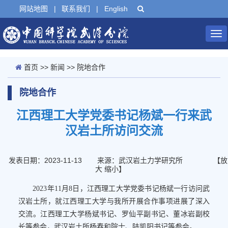
网站地图
|
联系我们
|
English
Tog
nav
首页
>>
新闻
>>
院地合作
院地合作
江西理工大学党委书记杨斌一行来武
汉岩土所访问交流
发表日期：2023-11-13
来源：武汉岩土力学研究所
【
放
大
缩小
】
2023年11月8日，江西理工大学党委书记杨斌一行访问武
汉岩土所，就江西理工大学与我所开展合作事项进展了深入
交流。江西理工大学杨斌书记、罗仙平副书记、董冰岩副校
长等参会，武汉岩土所杨春和院士、陆凯阳书记等参会。