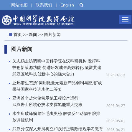
网站地图
|
联系我们
|
English
Tog
首页
>>
新闻
>>
图片新闻
nav
图片新闻
关志鸥走访调研中国科学院在汉科研机构 发挥科
技创新策源功能 促进研发成果高效转化 凝聚共建
武汉区域科技创新中心的强大合力
2026-07-13
亚热带生态所“饲用微量元素新产品创制与应用”成
果获国家科技进步奖二等奖
亚洲首个盐穴储氢示范工程投产运行
武汉岩土所核心技术支撑氢能重大突破
2026-04-27
水生所破译瘤胃纤毛虫奥秘 解锁反刍动物甲烷排
放调控机制
2026-05-01
武汉分院深入开展树立和践行正确政绩观学习教育
2026-04-21