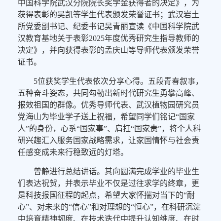
中国科学院武汉分院院长奖学金获得者的决定》，为
获得表彰的吴凯等学生代表颁发荣誉证书；武汉岩土
所党委副书记、纪委书记吴青丽宣读《中国科学院武
汉教育基地关于表彰2025年度优秀研究生指导教师的
决定》，并向获得表彰的孟庆山等导师代表颁发荣誉
证书。
5位获奖学生代表依次分享心得。五段青春叙事，
五种奋斗姿态，共同勾勒出新时代研究生勇攀高峰、
报效祖国的群像。优秀导师代表、武汉植物园研究员
党海山为毕业学子送上祝福，希望同学们铭记“国家
人”的身份，心系“国家事”、肩扛“国家责”，将个人科
研兴趣汇入服务国家战略需求，让家国情怀与社会责
任感变成未来行稳致远的灯塔。
曾静进行总结讲话。其向圆满完成学业的毕业生
们表达祝贺，并表示毕业不仅是过往求学的终章，更
是科技报国征程的起点，希望大家怀揣对当下的“耐
心”、对未来的“信心”和对理想的“恒心”，在科研沉淀
中培育精神韧度、在技术迭代中提升认知维度、在时