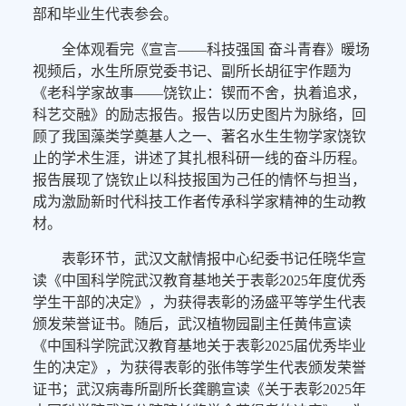
部和毕业生代表参会。
全体观看完《宣言——科技强国 奋斗青春》暖场
视频后，水生所原党委书记、副所长胡征宇作题为
《老科学家故事——饶钦止：锲而不舍，执着追求，
科艺交融》的励志报告。报告以历史图片为脉络，回
顾了我国藻类学奠基人之一、著名水生生物学家饶钦
止的学术生涯，讲述了其扎根科研一线的奋斗历程。
报告展现了饶钦止以科技报国为己任的情怀与担当，
成为激励新时代科技工作者传承科学家精神的生动教
材。
表彰环节，武汉文献情报中心纪委书记任晓华宣
读《中国科学院武汉教育基地关于表彰2025年度优秀
学生干部的决定》，为获得表彰的汤盛平等学生代表
颁发荣誉证书。随后，武汉植物园副主任黄伟宣读
《中国科学院武汉教育基地关于表彰2025届优秀毕业
生的决定》，为获得表彰的张伟等学生代表颁发荣誉
证书；武汉病毒所副所长龚鹏宣读《关于表彰2025年