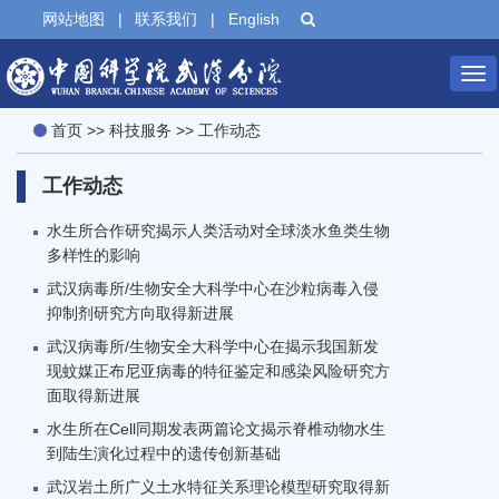
网站地图
|
联系我们
|
English
Tog
首页
>>
科技服务
>>
工作动态
nav
工作动态
水生所合作研究揭示人类活动对全球淡水鱼类生物
多样性的影响
武汉病毒所/生物安全大科学中心在沙粒病毒入侵
抑制剂研究方向取得新进展
武汉病毒所/生物安全大科学中心在揭示我国新发
现蚊媒正布尼亚病毒的特征鉴定和感染风险研究方
面取得新进展
水生所在Cell同期发表两篇论文揭示脊椎动物水生
到陆生演化过程中的遗传创新基础
武汉岩土所广义土水特征关系理论模型研究取得新