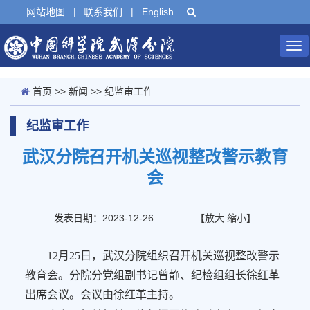
网站地图
|
联系我们
|
English
Tog
nav
首页
>>
新闻
>>
纪监审工作
纪监审工作
武汉分院召开机关巡视整改警示教育
会
发表日期：2023-12-26
【
放大
缩小
】
12月25日，武汉分院组织召开机关巡视整改警示
教育会。分院分党组副书记曾静、纪检组组长徐红革
出席会议。会议由徐红革主持。