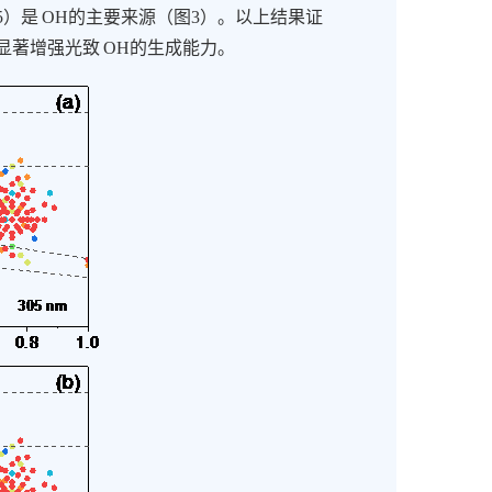
5
）是
OH
的主要来源（图
3
）。以上结果证
显著增强光致
OH
的生成能力。