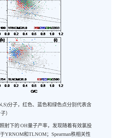
,S)
分子，红色、蓝色和绿色点分别代表含
分子）
照射下的
OH
量子产率，发现随着有效氯投
于
YRNOM
和
TLNOM
；
Spearman
秩相关性