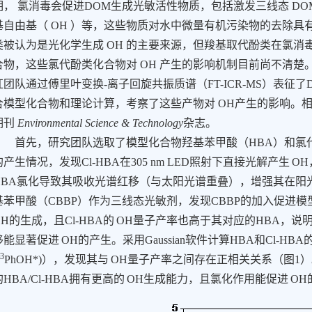
明，
氯消毒会促进DOM生成光敏活性物质，包括激发三线态
DO
基自由基（
OH
）等，这些物质对水中微量有机污染物的去除具
类被认为是光化学生成
OH
的主要来源，但羧基取代酚类在氯消
合物，这些氯代酚类化合物对
OH
产生的影响机制目前尚不清楚
红团队通过傅里叶变换-离子回旋共振质谱（FT-ICR-MS）表
合模型化合物和理论计算，考察了这些产物对
OH
产生的影响。
期刊
Environmental Science & Technology
杂志。
首先，研究团队
选取了模型化合物羟基苯甲酸（
HBA
）和氯
的产生情况，发现
Cl-HBA
在
305 nm LED
照射下直接光解产生
OH
HBA
氯化导致其吸收光谱红移（与太阳光谱重叠），增强其在阳
基苯甲酸（
CBBP
）作为三线态光敏剂，发现
CBBP
的加入促进模
OH
的生成，且
Cl-HBA
的
OH
量子产率也高于其对应的
HBA
，说
移能显著促进
OH
的产生。采用
Gaussian
软件计算
HBA
和
Cl-HBA
3
PhOH*)
），发现其与
OH
量子产率之间存在正相关关系（图
1
）
的
HBA/Cl-HBA
拥有更高的
OH
生成能力，且氯化作用能促进
OH