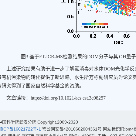
图
3
基于
FT-ICR-MS
检测结果的
DOM
分子与其
OH
量
上述研究结果有助于进一步了解氯消毒对水体
DOM
光化学反
量有机污染物的转化提供了新思路。水生所万栋副研究员为论文
该研究得到了国家自然科学基金的资助。
文章链接：
https://doi.org/10.1021/acs.est.3c08257
科学院武汉分院 Copyright.2009-2020
鄂ICP备16021722号-1
鄂公网安备42010602004361号 网站标识码:bm48
 湖北省 武汉市 武昌区小洪山1号 邮编：430071 电话：027-8719962