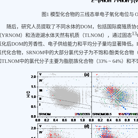
图
1
模型化合物的三线态单电子氧化电位与
随后，研究人员提取了不同水体的
DOM
，包括国际腐殖质协
13
（
YRNOM
）和汤逊湖水体天然有机质（
TLNOM
），通过
固态
氯化后
DOM
的芳香性、电子供给能力和平均分子量均显著降低。
氯代化合物，
SRNOM
中的大部分氯代分子为不饱和
/
酚类化合物
和
TLNOM
中的氯代分子主要为脂肪族化合物（
33% ~ 64%
）和不