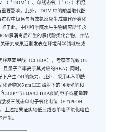
3
1
*
M
（
DOM
）、单线态氧（
O
）和羟
2
有重要影响。此外，
DOM
中的羧基取代酚
毒过程中极易与有效氯反应生成氯代酚类化
。
鉴于此，中国科学院水生生物研究所毕永
征了DOM氯消毒后产生的氯代酚类化合物，并结
相关研究成果近期发表在环境科学领域权威
代羟基苯甲酸（
Cl-HBA
），考察其光致
OH
，且量子产率高于其对应的
HBA
；同时，
光下产生
OH
的能力。此外，采用
4-
苯甲酰
型化合物
365 nm LED
照射下的间接光解和
3
明
CBBP*
与
HBA/Cl-HBA
间的电子或能量转
的激发三线态单电子氧化电位（
E *(PhOH
。上述结果证实较低三线态单电子氧化电位
的产生。