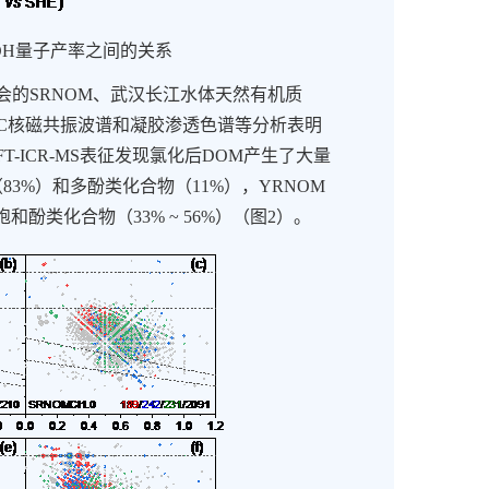
OH
量子产率之间的关系
会的
SRNOM
、武汉长江水体天然有机质
C
核磁共振波谱和凝胶渗透色谱等分析表明
FT-ICR-MS
表征发现氯化后
DOM
产生了大量
（
83%
）和多酚类化合物（
11%
），
YRNOM
饱和酚类化合物（
33% ~ 56%
）（图
2
）。