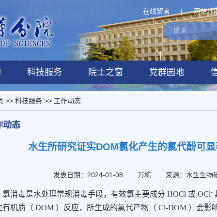
在线留言
|
网站地
构
科技服务
院士之窗
党群园地
页
>>
科技服务
>>
工作动态
作动态
水生所研究证实DOM氯化产生的氯代酚可显
发表日期：2024-01-08
万栋
来源：水生生物
-
氯消毒是水处理常规消毒手段，有效氯主要成分
HOCl
或
OCl
性有机质（
DOM
）反应，所生成的氯代产物（
Cl-DOM
）会影