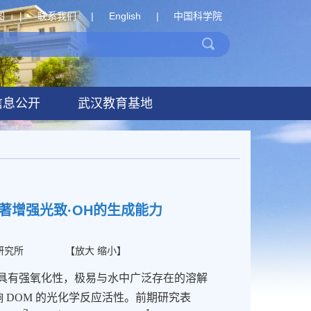
图
|
联系我们
|
English
|
中国科学院
信息公开
武汉教育基地
著增强光致·OH的生成能力
研究所
【
放大
缩小
】
具有强氧化性，极易与水中广泛存在的溶解
响
DOM
的光化学反应活性。前期研究表