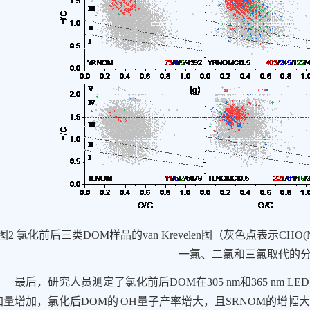
图
2
氯化前后三类
DOM
样品的
van Krevelen
图（灰色点表示
CHO(N
一氯、二氯和三氯取代的
最后，研究人员测定了氯化前后
DOM
在
305 nm
和
365 nm LED
加量增加，氯化后
DOM
的
OH
量子产率增大，且
SRNOM
的增幅大