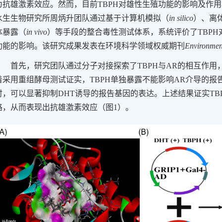
为抗雄激素效应。然而，目前
TBPH
对雄性生殖功能的影响及作用
水生生物研究所周炳升团队通过基于计算机模拟（
in silico
）、离
体暴露（
in vivo
）等手段的整合毒性测试体系，系统评价了
TBPH
功能的影响。该研究成果发表在环境科学领域权威期刊
Environmen
首先，研究团队通过分子对接探索了
TBPH
与
AR
的相互作用
着采用重组酵母测试证实，
TBPH
单独暴露不能影响
AR
介导的报
时，可以显著抑制
DHT
诱导的报告基因的表达。上述结果证实
TB
路，从而表现出抗雄激素效应
（图
1
）
。