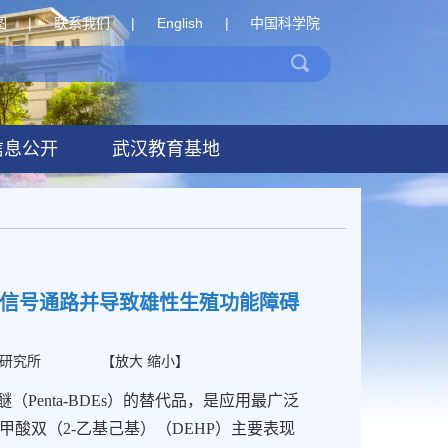
图
|
联系我们
|
English
|
中国科学院
信息公开
武汉教育基地
体信号通路并导致雄性生殖功能障碍
研究所
【
放大
缩小
】
醚（
Penta-BDEs
）的替代品，是应用最广泛
甲酸双（
2-
乙基己基）（
DEHP
）主要表现