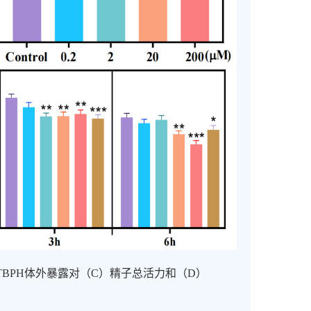
TBPH
体外暴露对（
C
）精子总活力和（
D
）