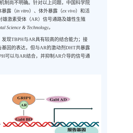
机制尚不明确。针对以上问题，中国科学院
体暴露（
in vitro
）、体外暴露（
ex vivo
）和活
对雄激素受体（
AR
）信号通路及雄性生殖
tal Science & Technology
。
，发现
TBPH
与
AR
具有较高的结合能力；接
告基因的表达，但与
AR
的激动剂
DHT
共暴露
PH
可以与
AR
结合，并抑制
AR
介导的信号通