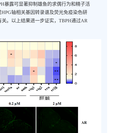
PH
暴露可显著抑制雄鱼的求偶行为和精子活
过
HPG
轴相关基因转录谱及荧光免疫染色研
有关。以上结果进一步证实，
TBPH
通过
AR