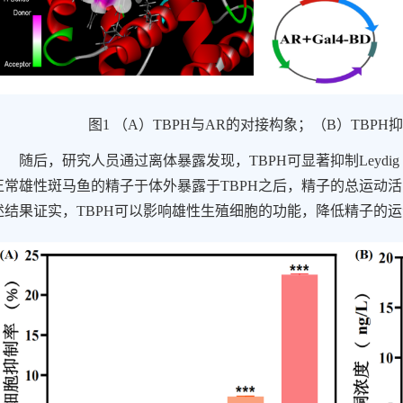
图
1
（
A
）
TBPH
与
AR
的对接构象；（
B
）
TBPH
随后，研究人员通过离体暴露发现，
TBPH
可显著抑制
Leydig
正常雄性斑马鱼的精子于体外暴露于
TBPH
之后，精子的总运动活
述结果证实，
TBPH
可以影响雄性生殖细胞的功能，降低精子的运