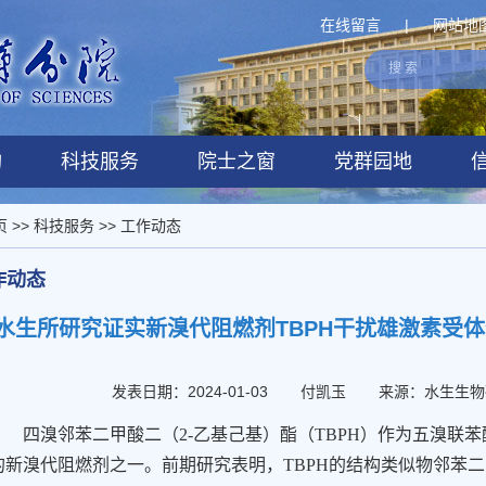
在线留言
|
网站地
构
科技服务
院士之窗
党群园地
页
>>
科技服务
>>
工作动态
作动态
水生所研究证实新溴代阻燃剂TBPH干扰雄激素受
发表日期：2024-01-03
付凯玉
来源：水生生物
四溴邻苯二甲酸二（
2-
乙基己基）酯（
TBPH
）作为五溴联苯
的新溴代阻燃剂之一。前期研究表明，
TBPH
的结构类似物邻苯二