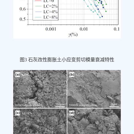
图
3
石灰改性膨胀土小应变剪切模量衰减特性