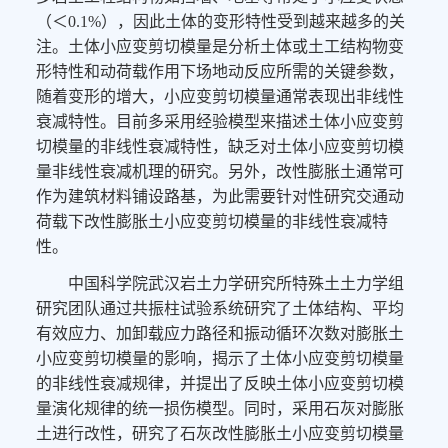
（＜
0.1%
），因此土体的变形特性受到越来越多的关
注。土体小应变剪切模量是分析土体或土工结构物变
形特性和动荷载作用下场地动反应所需的关键参数，
随着变形的增大，小应变剪切模量通常表现出非线性
衰减特性。目前多采用经验模型来描述土体小应变剪
切模量的非线性衰减特性，缺乏对土体小应变剪切模
量非线性衰减机理的研究。另外，改性膨胀土通常可
作为建筑材料铺设路基，为此需要针对性研究交通动
荷载下改性膨胀土小应变剪切模量的非线性衰减特
性。
中国科学院武汉岩土力学研究所特殊土土力学组
研究团队通过共振柱试验系统研究了土体结构、平均
有效应力、加卸载应力路径和振动循环次数对膨胀土
小应变剪切模量的影响，揭示了土体小应变剪切模量
的非线性衰减规律，并提出了反映土体小应变剪切模
量演化规律的统一损伤模型。同时，采用石灰对膨胀
土进行改性，研究了石灰改性膨胀土小应变剪切模量