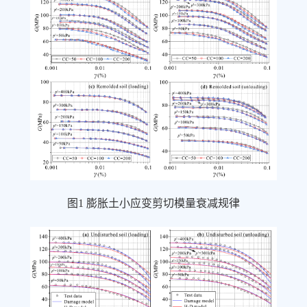
图
1
膨胀土小应变剪切模量衰减规律