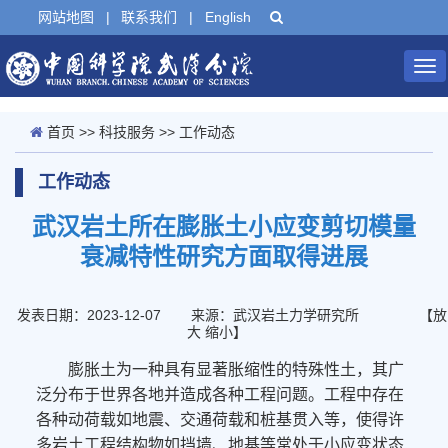
网站地图
|
联系我们
|
English
Tog
nav
首页
>>
科技服务
>>
工作动态
工作动态
武汉岩土所在膨胀土小应变剪切模量
衰减特性研究方面取得进展
发表日期：2023-12-07
来源：武汉岩土力学研究所
【
放
大
缩小
】
膨胀土为一种具有显著胀缩性的特殊性土，其广
泛分布于世界各地并造成各种工程问题。工程中存在
各种动荷载如地震、交通荷载和桩基贯入等，使得许
多岩土工程结构物如挡墙、地基等常处于小应变状态