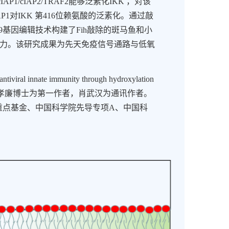
cIAP1/cIAP2/TRAF2
能够泛素化
IKK
，对该
AP1
对
IKK
第
416
位赖氨酸的泛素化。通过敲
9
基因编辑技术构建了
Fih
敲除的斑马鱼和小
力。该研究成果为先天免疫信号通路与低氧
 antiviral innate immunity through hydroxylation
孝廉博士为第一作者，肖武汉为通讯作者。
重点基金、中国科学院先导专项
A
、中国科