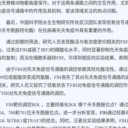
的无脊椎动物都高度保守。对于这两条通路之间的交互作用，尤
免疫信号通路中的作用及其机制，是该领域关注的热点问题。
最近，中国科学院水生生物研究所肖武汉团队发现低氧信号
称天冬酰胺羟化酶）在抗病毒先天免疫中具有重要的作用。
通过前期的筛选，研究人员发现酶活与氧浓度密切相关的
FIH
合。过表达
FIH
减弱了
IRF3
的磷酸化水平，同时显著抑制先天免疫
毒的复制；而当在细胞系敲除
FIH
，可得到相反的实验结果，表明
由于
FIH
对先天免疫信号通路的调控依赖其羟化酶活性。通过
99
位组氨酸突变成丙氨酸，
FIH
丧失了其对先天免疫信号通路的
相关，研究人员又探究了低氧状态下
FIH
对免疫信号通路的调控作
了
FIH
对先天免疫信号通路的调控。
FIH
靶向调控
IKK
，主要羟基化
IKK
哪个天冬酰胺位点？通
54
、
700
和
701
位天冬酰胺位点。进一步分析发现，
FIH
通过羟基
KK
与
TBK1
或
TRAF3
的结合。同时，泛素化实验结果表明，
FIH