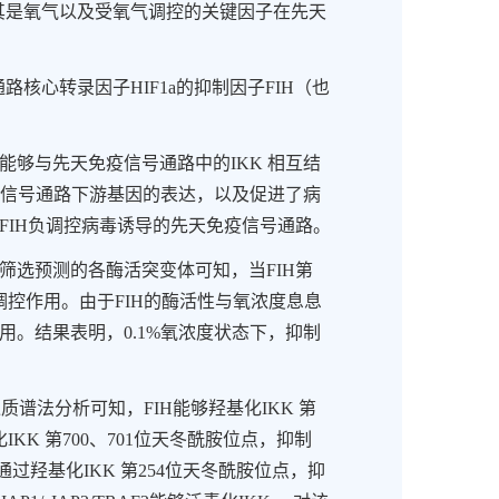
其是氧气以及受氧气调控的关键因子在先天
通路核心转录因子
HIF1a
的抑制因子
FIH
（也
能够与先天免疫信号通路中的
IKK
相互结
信号通路下游基因的表达，以及促进了病
FIH
负调控病毒诱导的先天免疫信号通路。
筛选预测的各酶活突变体可知，当
FIH
第
调控作用。由于
FIH
的酶活性与氧浓度息息
用。结果表明，
0.1%
氧浓度状态下，抑制
过质谱法分析可知，
FIH
能够羟基化
IKK
第
化
IKK
第
700
、
701
位天冬酰胺位点
，抑制
通过羟基化
IKK
第
254
位天冬酰胺位点，抑