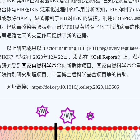
制了
IKK
第
416
位赖氨酸
K63
链接的多聚泛素化。已知泛素复合体
复合体与
FIH
在
IKK
泛素化过程中的作用分析可知，
FIH
抑制了
cI
降或敲除
cIAP1
，显著抑制了
FIH
对
IKK
的调控。利用
CRISPR/Cas
鼠。经病毒感染实验表明，敲除
FIH
显著增强了宿主抵抗病毒的能
信号通路之间的交互作用提供了新的证据。
以上研究成果以“
Factor inhibiting HIF (FIH) negatively regulates
f IKK？
”为题于
2023
年
12
月
22
日，发表在《
Cell Reports
》上，蔡
该研究受到
国家自然科学基金
创新群体项目、国家自然科学基金
学院特别研究助理项目、中国博士后科学基金项目等的资助。
网址链接：
https://doi.org/10.1016/j.celrep.2023.113606