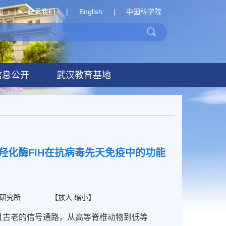
图
|
联系我们
|
English
|
中国科学院
信息公开
武汉教育基地
化酶FIH在抗病毒先天免疫中的功能
研究所
【
放大
缩小
】
且古老的信号通路，从高等脊椎动物到低等