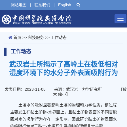
网站地图
|
联系我们
|
English
Tog
nav
首页
>>
科技服务
>>
工作动态
工作动态
武汉岩土所揭示了高岭土在极低相对
湿度环境下的水分子外表面吸附行为
发表日期：2023-11-08
来源：武汉岩土力学研究所
【
放
大
缩小
】
土壤水的吸附显著影响土壤的物理和力学性质，该过程
主要发生在黏土矿物-水界面上，且黏土矿物表面的不同官能
团对水的吸附行为存在一定影响。因此研究黏土矿物表面水
的吸附行为对于黏土-水相互作用机制的理解非常关键。