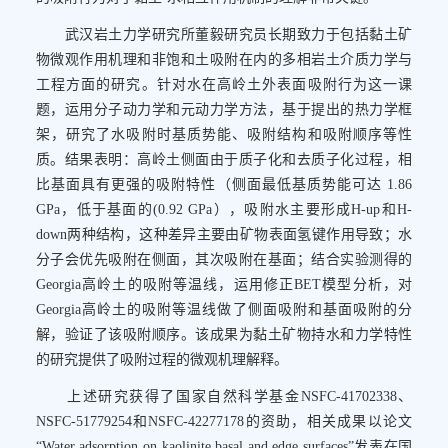
武汉岩土力学研究所董毅研究员长期致力于包括黏土矿
物微观作用机理和非饱和土吸附在内的多相岩土介质力学与
工程方面的研究。针对水在高岭土外表面吸附行为这一课
题，运用分子动力学和元动力学方法，基于提出的热力学框
架，研究了水吸附时基质势能、吸附结构和吸附顺序等性
质。结果表明：高岭土侧面由于质子化和去质子化过程，相
比基面具有更强的吸附特性（侧面最低基质势能可达 1.86
GPa，低于基面的(0.92 GPa），吸附水主要形成H-up和H-
down两种结构，这种差异主要由矿物表面氢键作用导致；水
分子会优先吸附在侧面，其次吸附在基面；结合实验测得的
Georgia高岭土的吸附等温线，运用修正BET模型分析，对
Georgia高岭土的吸附等温线做了侧面吸附和基面吸附的分
解，验证了该吸附顺序。该成果为黏土矿物持水和力学特性
的研究提供了吸附过程的微观机理解释。
上述研究获得了国家自然科学基金NSFC-41702338、
NSFC-51779254和NSFC-42277178的资助，相关成果以论文
“Water adsorption on kaolinite basal and edge surfaces”发表在国