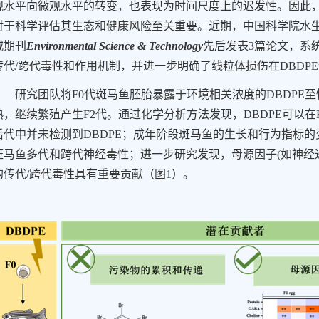
观水平向微观水平的转变，也表现为时间尺度上的迟发性。因此
对于科学评估其生态和健康风险至关重要。近期，中国科学院水
威期刊
Environmental Science & Technology
先后发表
3
篇论文，系
传代
/
跨代毒性和作用机制，并进一步明确了线粒体损伤在
DBDPE
研究团队将
F0
代斑马鱼胚胎暴露于环境相关浓度的
DBDPE
至
熟，继续繁殖产生
F2
代。通过化学分析方法发现，
DBDPE
可以在
后代中并未检测到
DBDPE
；成年阶段斑马鱼的生长和行为指标的
斑马鱼多代和跨代神经毒性；进一步研究发现，母源因子
(
如神经
的传代
/
跨代毒性具有重要贡献（图
1
）。