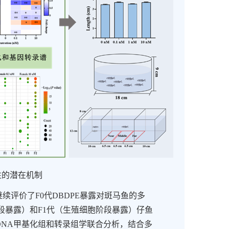
性的潜在机制
继续评价了
F0
代
DBDPE
暴露对斑马鱼的多
段暴露）和
F1
代（生殖细胞阶段暴露）仔鱼
DNA
甲基化组和转录组学联合分析，结合多