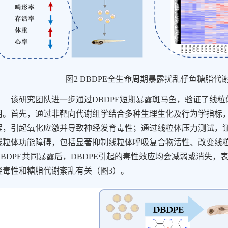
图
2 DBDPE
全生命周期暴露扰乱仔鱼糖脂代
该研究团队进一步通过
DBDPE
短期暴露斑马鱼，验证了线粒
用。首先，通过非靶向代谢组学结合多种生理生化及行为学指标
程，引起氧化应激并导致神经发育毒性；通过线粒体压力测试，
线粒体功能障碍，包括显著抑制线粒体呼吸复合物活性、改变线
BDPE
共同暴露后，
DBDPE
引起的毒性效应均会减弱或消失，
经毒性和糖脂代谢紊乱有关（图
3
）。