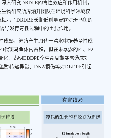
，深入研究
DBDPE
的毒性效应和作用机制，
生生物研究所周炳升团队在环境科学领域权
统揭示了
DBDBE
长期低剂量暴露对斑马鱼的
诱导发育毒性过程中的重要作用。
性成熟，繁殖产生
F1
代于清水中培养至性成
F0
代斑马鱼体内蓄积，但在未暴露的
F1
、
F2
变化，表明
DBDPE
全生命周期暴露造成对
递质
)
传递异常、
DNA
损伤等对
DBDPE
引起