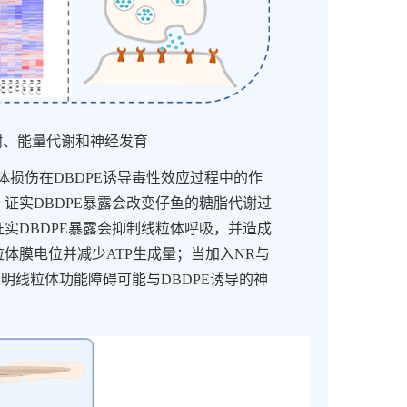
谢、能量代谢和神经发育
体损伤在
DBDPE
诱导毒性效应过程中的作
，证实
DBDPE
暴露会改变仔鱼的糖脂代谢过
证实
DBDPE
暴露会抑制线粒体呼吸，并造成
粒体膜电位并减少
ATP
生成量；当加入
NR
与
表明线粒体功能障碍可能与
DBDPE
诱导的神