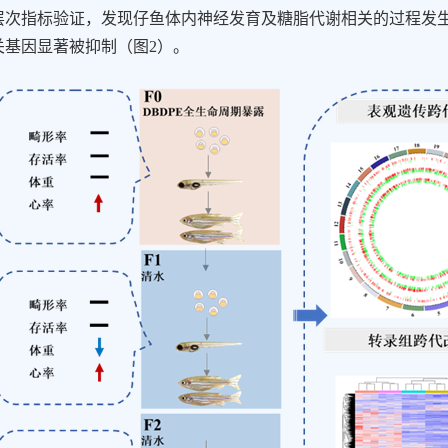
层次指标验证，发现
仔鱼体内神经发育及糖脂代谢相关
的过程发
关基因显著被抑制（图
2
）。