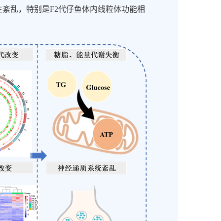
生紊乱，特别是
F2
代仔鱼体内线粒体功能相