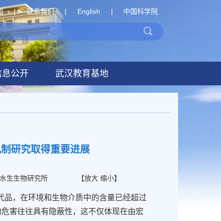
图
|
联系我们
|
English
|
中国科学院
信息公开
武汉教育基地
机制研究取得重要进展
水生生物研究所
【
放大
缩小
】
代品，在环境和生物介质中的含量已经超过
的危害往往具有隐蔽性，这不仅体现在由宏