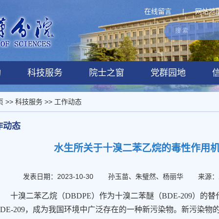
在线留言
|
网站地
构
科技服务
院士之窗
党群园地
页
>>
科技服务
>>
工作动态
作动态
水生所关于十溴二苯乙烷的毒性作用
发表日期：2023-10-30
孙玉苗、朱璧然、杨丽华
来源：
十溴二苯乙烷（
DBDPE
）作为十溴二苯醚（
BDE-209
）的替
DE-209
，成为我国环境中广泛存在的一种新污染物。新污染物