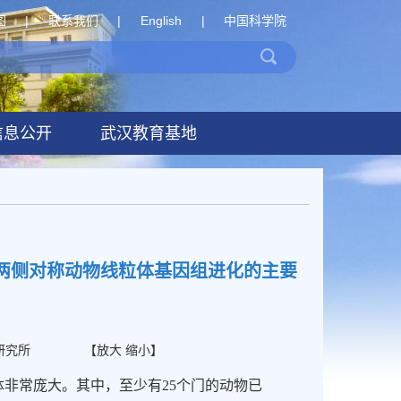
图
|
联系我们
|
English
|
中国科学院
信息公开
武汉教育基地
两侧对称动物线粒体基因组进化的主要
研究所
【
放大
缩小
】
体非常庞大。其中，至少有
25
个门的动物已