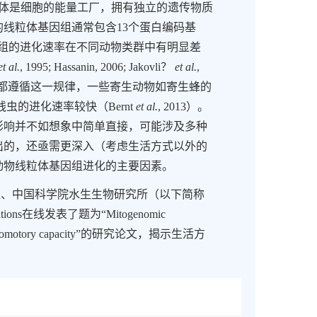
体是细胞的能量工厂，拥有独立的遗传物质
的线粒体基因组通常包含
13
个蛋白编码基
组的进化速率在不同动物类群中有明显差
t al.
, 1995; Hassanin, 2006; Jakovli？
et al.
,
都遵循这一规律，一些寄生动物如寄生蜂的
线虫的进化速率较快
（
Bernt
et al.
, 2013
）
。
影响并不如想象中简单直接，可能涉及多种
出的
，还亟需
更深入（考虑生活方式以外的
动物线粒体基因组进化的主要因素。
组、中国科学院水生生物研究所（以下简称
tions
在线发表了题为“
Mitogenomic
ocomotory capacity
”的研究论文，揭示生活方
。