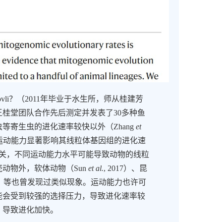
ovli？
（
2011
年毕业于水生所，师从桂建芳
王桂堂团队合作先后测定并发表了
30
多种鱼
虫等寄生虫的进化速率较快以外
（
Zhang
et
运动能力显著影响其线粒体基因组的进化速
关，不同运动能力水平可能导致动物的线粒
壳动物外，软体动物
（
Sun
et al.
, 2017
）
、昆
）
等也曾发现过类似现象。运动能力也许可
能会受到较强的选择压力，导致进化速率较
，导致进化加快。