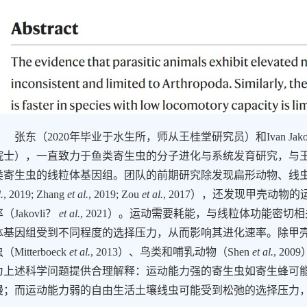
张东（
2020
年毕业于水生所，师从王桂堂研究员）和
Ivan Jak
院士），一直致力于鱼类寄生虫的分子进化与系统发育研究，与
类寄生虫的线粒体基因组。团队的前期研究除发现扁形动物、线
.
, 2019; Zhang
et al.
, 2019; Zou
et al.
, 2017
）
，还发现甲壳动物的
率
（
Jakovli？
et al.
, 2021
）
。运动需要耗能，与线粒体功能密切相
体基因组受到不同程度的选择压力，从而影响其进化速率。除甲
虫
（
Mitterboeck
et al.
, 2013
）
、鸟类和哺乳动物
（
Shen
et al.
, 2009
为上述科学问题提供合理解释：运动能力强的寄生虫如寄生蜂可
慢；而运动能力弱的自由生活土壤线虫可能受到松弛的选择压力