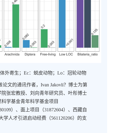
体外寄生；
Ec
：蜕皮动物；
Lo
：冠轮动物
该论文的通讯作者，
Ivan Jakovli？
博士为第
学院张宏教授、刘向青年研究员、叶彤博士
然科学基金青年科学基金项目
30109
）、面上项目（
31872604
）、西藏自
大学人才引进启动经费（
561120206
）的支