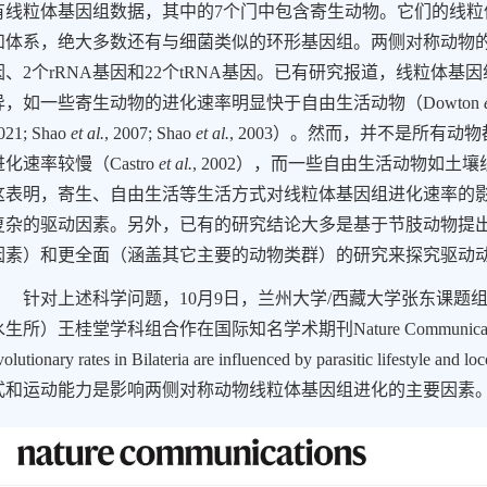
有线粒体基因组数据，其中的
7
个门中包含寄生动物。它们的线粒
和体系，绝大多数还有与细菌类似的环形基因组。
两侧对称动物
因、
2
个
rRNA
基因和
22
个
tRNA
基因。已有研究报道，线粒体基因
异，如一些寄生动物的进化速率明显快于自由生活动物
（
Dowton
e
021; Shao
et al.
, 2007; Shao
et al.
, 2003
）
。然而，并不是所有动物
进化速率较慢
（
Castro
et al.
, 2002
）
，而一些自由生活动物如土壤
这表明，寄生、自由生活等生活方式对线粒体基因组进化速率的
复杂的驱动因素。另外，已有的研究结论大多是基于节肢动物提
因素）和更全面（涵盖其它主要的动物类群）的研究来探究驱动
针对上述科学问题，
10
月
9
日，兰州大学
/
西藏大学张东课题
水生所）王桂堂学科组合作在国际知名学术期刊
Nature Communica
volutionary rates in Bilateria are influenced by parasitic lifestyle and l
式和运动能力是影响两侧对称动物线粒体基因组进化的主要因素