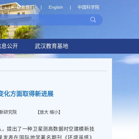
图
|
联系我们
|
English
|
中国科学院
信息公开
武汉教育基地
变化方面取得新进展
新研究院
【
放大
缩小
】
，提出了一种卫星测高数据时空建模新技
果发表在国际地学著名期刊《环境遥感》