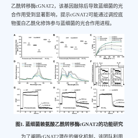
乙酰转移酶
cGNAT2
，该基因敲除后导致蓝细菌的光
合作用受到显著影响，提示
cGNAT2
可能通过调控底
物蛋白乙酰化修饰参与蓝细菌的光合作用进程。
图
1.
蓝细菌赖氨酸乙酰转移酶
cGNAT2
的功能研究
为了阐明
cGNAT2
潜在的催化机制，该团队利用