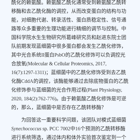
酰化的赖氨酸。赖氨酸乙酰化通常受到赖氨酸乙酰转
移酶和去乙酰化酶的调控，从而改变蛋白的结构与功
能，对细胞代谢、转录活性、蛋白质稳定性、信号通
路等众多重要的生理功能进行精细的调节与控制。中
国科学院水生生物研究所葛峰研究员和赵进东院士团
队前期发现蓝细菌中很多蛋白都会发生乙酰化修饰，
其中光合系统
II
蛋白
PsbO
的乙酰化修饰可以负调控光
合放氧
(Molecular & Cellular Proteomics, 2017,
16(7):1297-1311)
；蓝细菌中的乙酰化修饰受到去乙酰
化酶
CddA
的调控，该酶能够通过去除底物蛋白的乙酰
化修饰参与蓝细菌的光合作用过程
(
Plant Physiology
,
2020, 184(2):762-776
)
。由于赖氨酸乙酰化修饰是可逆
的，那么，蓝细菌中是否存在乙酰转移酶？
为回答这一重要科学问题，该团队对模式蓝细菌
Synechococcus
sp. PCC 7002
中
16
个预测的乙酰转移酶
进行系统筛选，通过体内和体外实验首次鉴定到一个