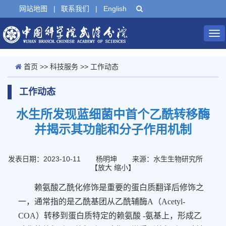
网站地图
|
联系我们
|
English
Tog
nav
首页
>>
科技服务
>>
工作动态
工作动态
水生所发现蓝细菌中首个乙酰转移酶
并揭示其功能和分子作用机制
发表日期：2023-10-11
杨明坤
来源：水生生物研究所
【
放大
缩小
】
赖氨酸乙酰化修饰是重要的蛋白质翻译后修饰之
一，通常指的是乙酰基团从乙酰辅酶
A
（
Acetyl-
COA
）转移到蛋白质特定的赖氨酸
-
氨基上，形成乙