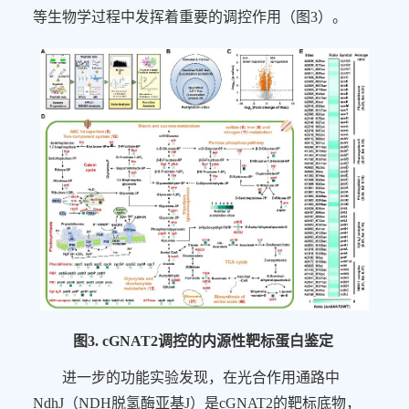
等生物学过程中发挥着重要的调控作用（图
3
）。
图
3. cGNAT2
调控的内源性靶标蛋白鉴定
进一步的功能实验发现，在光合作用通路中
NdhJ
（
NDH
脱氢酶亚基
J
）是
cGNAT2
的靶标底物，