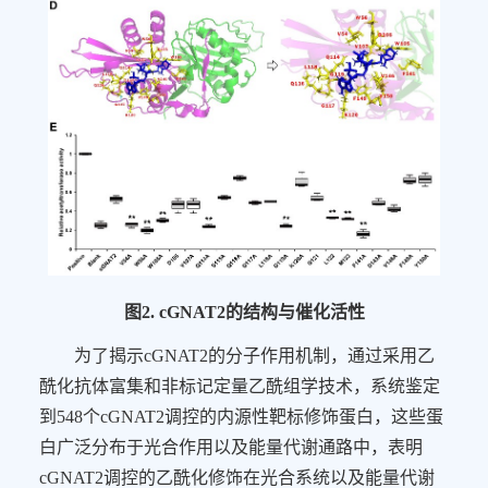
图
2. cGNAT2
的结构与催化活性
为了揭示
cGNAT2
的分子作用机制，通过采用乙
酰化抗体富集和非标记定量乙酰组学技术，系统鉴定
到
548
个
cGNAT2
调控的内源性靶标修饰蛋白，这些蛋
白广泛分布于光合作用以及能量代谢通路中，表明
cGNAT2
调控的乙酰化修饰在光合系统以及能量代谢