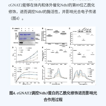
cGNAT2
能够在体内和体外催化
NdhJ
的第
89
位乙酰化
修饰，进而调控
NdhJ
的酶活性，并影响光合电子传递
（图
4
）。
图
4. c
GNAT2
调控
NdhJ
蛋白的乙酰化修饰进而影响光
合作用过程