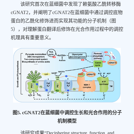
该研究首次在蓝细菌中发现了赖氨酸乙酰转移酶
cGNAT2
，并阐明了
cGNAT2
在蓝细菌中通过调控底物
蛋白的乙酰化修饰进而实现其功能的分子机制（图
5
），对理解蛋白翻译后修饰在光合作用过程中的调控
机理具有重要意义。
图
5.
cGNAT2
在蓝细菌中调控生长和光合作用的分子
机制模型
该研究成果
“
Deciphering structure, function, and