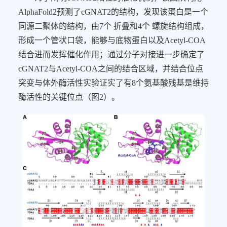
AlphaFold2
预测了
cGNAT2
的结构，发现该蛋白是一个
同源二聚体的结构，由
7
个
折叠和
4
个
螺旋结构组成，
形成一个管状口袋，能够与底物蛋白以及
Acetyl-COA
结合进而发挥催化作用；通过分子对接进一步确定了
cGNAT2
与
Acetyl-COA
之间的结合区域，并结合位点
突变与体外酶活性实验证实了
有8个氨基酸残基是
维持
酶活性的关键位点（图
2
）。