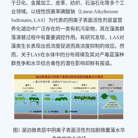
于日化、金属加工、皮革、纺织、石油石化等多个工
业领域。以线性烷基苯磺酸钠（
Linear Alkylbezene
Sulfonates, LAS
）为代表的阴离子表面活性剂是
富营
养化湖泊中广泛存在的一类有机污染物，其在藻类群
落演替过程中有重要调控作用。有研究发现，
LAS
对
藻类生长表现出低浓度促进而高浓度抑制的效应。然
而，关于
LAS
在水体中的分布规律及其对产毒蓝藻种
群竞争和水华综合毒性的潜在影响却鲜有报道。
图
1
湖泊微表层中阴离子表面活性剂加剧微囊藻水华