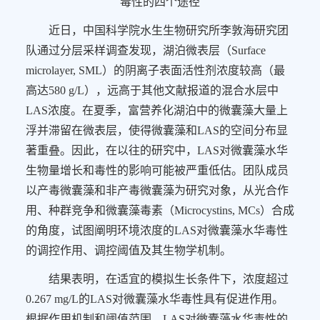
毒性的四个途径
近日，中国科学院水生生物研究所李敦海研究团
队通过分层采样调查发现，湖泊微表层（
Surface
microlayer, SML
）的阴离子表面活性剂浓度较高（最
高达
580
g/L
），远高于其他文献报道的混合水层中
LAS
浓度。在夏季，富营养化湖泊中的微囊藻大量上
浮并滞留在微表层，使得微囊藻和
LAS
的空间分布显
著重叠。因此，在以往的研究中，
LAS
对微囊藻水华
生物量增长和毒性的影响可能被严重低估。
团队成员
以产毒微囊藻和非产毒微囊藻为研究对象，从光合作
用、种群竞争和微囊藻毒素（
Microcystins, MCs
）合成
的角度，试图阐明环境浓度的
LAS
对微囊藻水华毒性
的调控作用、调控阈值及其生物学机制。
结果表明，在适宜的模拟生长条件下，浓度超过
0.267 mg/L
的
LAS
对微囊藻水华毒性具有促进作用。
根据作用机制和阈值范围，
LAS
对微囊藻水华毒性的