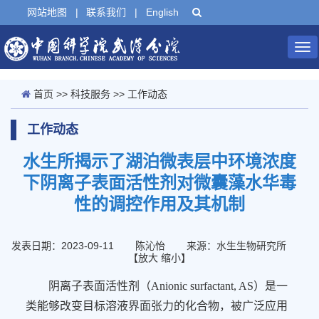
网站地图
|
联系我们
|
English
Tog
nav
首页
>>
科技服务
>>
工作动态
工作动态
水生所揭示了湖泊微表层中环境浓度
下阴离子表面活性剂对微囊藻水华毒
性的调控作用及其机制
发表日期：2023-09-11
陈沁怡
来源：水生生物研究所
【
放大
缩小
】
阴离子表面活性剂（
Anionic surfactant, AS
）是一
类
能够改变目标溶液界面张力的化合物
，被广泛应用