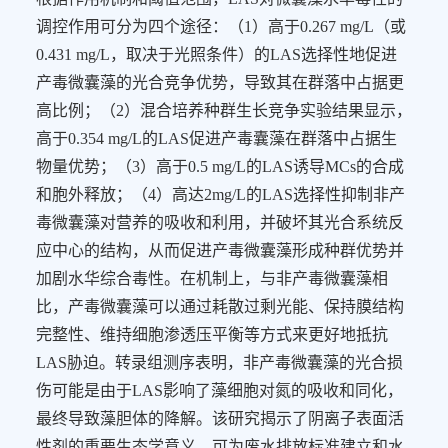
调控作用可分为四个途径：（
1
）高于
0.267 mg/L
（或
0.431 mg/L
，取决于光照条件）的
LAS
选择性地促进
产毒微囊藻的光合竞争优势，导致其在群落中占据更
高比例；（
2
）混合培养种群生长竞争实验结果显示，
高于
0.354 mg/L
的
LAS
促进产毒囊藻在群落中占据生
物量优势；（
3
）高于
0.5 mg/L
的
LAS
诱导
MCs
的合成
和胞外释放；（
4
）高达
2mg/L
的
LAS
选择性抑制非产
毒微囊藻对营养的吸收和利用，并破坏其光合系统反
应中心的结构，从而促进产毒微囊藻形成种群优势并
加剧水华综合毒性。在机制上，与非产毒微囊藻相
比，产毒微囊藻可以通过耗散过剩光能、保持膜结构
完整性、维持细胞渗透压平衡等方式来更好地抵抗
LAS
胁迫。转录组测序表明，非产毒微囊藻的光合损
伤可能是由于
LAS
影响了藻细胞对氮的吸收和同化，
最终导致藻胆体的降解。该研究揭示了阴离子表面活
性剂的重要生态学意义，可为废水排放标准建立和水