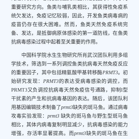
重要研究方向。鱼类与哺乳类相比，其获得性免疫系
统欠发达，免疫记忆较弱，因此，开发鱼类病毒病的
疫苗仍存在很大困难。然而，鱼类天然免疫系统完
备、发达，是抵御病原体感染的第一道防线，在鱼类
抗病毒感染过程中起着至关重要的作用。
中国科学院水生生物研究所肖武汉团队利用多组
学技术，筛选到一系列调控鱼类抗病毒天然免疫反应
的重要因子，其中包括精氨酸甲基转移酶
PRMT3
。初
始研究发现：
PRMT3
的表达受病毒感染的调控，而
PRMT3
又负调控抗病毒天然免疫信号通路，抑制
I
型
干扰素的产生和抗病毒基因的表达。随后，该团队利
用基因编辑技术制备了
prmt3
缺失的斑马鱼。通过病毒
攻毒实验发现：
prmt3
缺失的斑马鱼与野生型斑马鱼
相比，其体内病毒复制明显减少，抗病毒感染的能力
增强，存活率显著提高。而
prmt3
缺失的斑马鱼在生