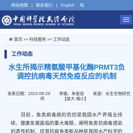
网站地图
|
联系我们
|
English
Tog
nav
首页
>>
科技服务
>>
工作动态
工作动态
水生所揭示精氨酸甲基化酶PRMT3负
调控抗病毒天然免疫反应的机制
发表日期：2023-08-29
李雄、朱俊佶
来源：水生生物研究
所
【
放大
缩小
】
目前，鱼类病毒病的防控是我国水产养殖业持
续、健康发展面临的重大难题，阐明鱼类抗病毒感染
的遗传机制、培育抗病鱼类新品种是我国水产科学的