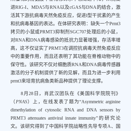
进
RIG-I
、
MDA5
与
RNA
以及
cGAS
与
DNA
的结合，激
活其下游抗病毒天然免疫反应，促进
I
型干扰素的产生
和抗病毒基因的表达。在体研究表明：缺失一个
Prmt3
拷贝的小鼠或
PRMT3
抑制剂
SGC707
处理后的小鼠，
对
RNA
和
DNA
病毒感染的抵抗力显著增强，存活率增
高，这不仅证实了
PRMT3
在调控抗病毒天然免疫反应
中的重要作用，而且还表明了其功能在脊椎动物中的
保守性。该研究不仅对细胞质
RNA
和
DNA
病毒传感器
激活的分子机制提供了新的见解，而且为进一步利用
prmt3
来培育抗病鱼类新品种提供了理论支撑。
8
月
28
日
，肖武汉团队在《美国科学院院刊》
（
PNAS
）上，在线发表了题为“
Asymmetric arginine
dimethylation of cytosolic RNA and DNA sensors by
PRMT3 attenuates antiviral innate immunity
”的研究论
文。该研究得到了中国科学院战略性先导专项
A
、国