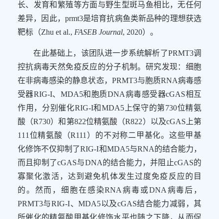
长、发育和繁殖等方面与野生型斑马鱼相比，无任何
差异，因此，
prmt3
是培育抗病鱼类新品种的理想获选
靶标（
Zhu et al.,
FASEB Journal
, 2020
）。
在此基础上，该团队进一步系统解析了
PRMT3
调
控抗病毒天然免疫反应的分子机制。研究发现：细胞
在非病毒感染的静息状态，
PRMT3
与胞质
RNA
病毒感
受器
RIG-I
、
MDA5
和胞质
DNA
病毒感受器
cGAS
相互
作用，分别催化
RIG-I
和
MDA5
上保守的第
730
位精氨
酸（
R730
）和第
822
位精氨酸（
R822
）以及
cGAS
上第
111
位精氨酸（
R111
）的不对称二甲基化。这些甲基
化修饰不仅抑制了
RIG-I
和
MDA5
与
RNA
的结合能力，
而且抑制了
cGAS
与
DNA
的结合能力，并阻止
cGAS
的
寡聚化激活，达到避免机体发生过度免疫反应的目
的。然而，细胞在感染
RNA
病毒或
DNA
病毒后，
PRMT3
与
RIG-I
、
MDA5
以及
cGAS
结合能力减弱，其
所催化的精氨酸甲基化修饰水平也随之下降，从而促