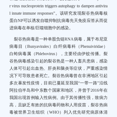
r virus nucleoprotein triggers autophagy to dampen antivira
l innate immune responses”。该研究发现裂谷热病毒核
蛋白NP可以诱发自噬抑制抗病毒先天免疫应答从而促
进病毒在单核/巨噬细胞中的感染。
裂谷热病毒是一种单股负链RNA病毒，属于布尼亚
病毒目（Bunyavirales）白纤病毒科（Phenuiviridae）
白蛉病毒属（Phlebovirus），主要经由伊蚊传播。裂
谷热病毒感染引起的裂谷热是一种人畜共患病，感染
人体可引起出血热、肝炎和脑炎等症状，严重感染情
况下可导致患者死亡。裂谷热病毒曾在非洲地区引起
多次暴发性疫情，目前已蔓延至我国“一带一路”沿线
阿拉伯半岛和中东数个国家和地区，并曾于2016年在
我国出现首例输入性病例。由于其传播性强，致病力
高，且缺乏有效的抗病毒药物和人用疫苗，裂谷热病
毒被世界卫生组织（WHO）列入优先研究病原体清