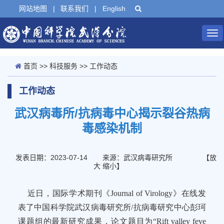
网站地图
|
联系我们
|
English
Tog
nav
首页
>>
科技服务
>>
工作动态
工作动态
武汉病毒所/抗病毒中心揭示裂谷热病
毒感染机制
发表日期：2023-07-14
来源：武汉病毒研究所
【
放
大
缩小
】
近日，国际学术期刊《Journal of Virology》在线发
表了中国科学院武汉病毒研究所/抗病毒研究中心彭珂
课题组的最新研究成果，论文题目为“Rift valley feve