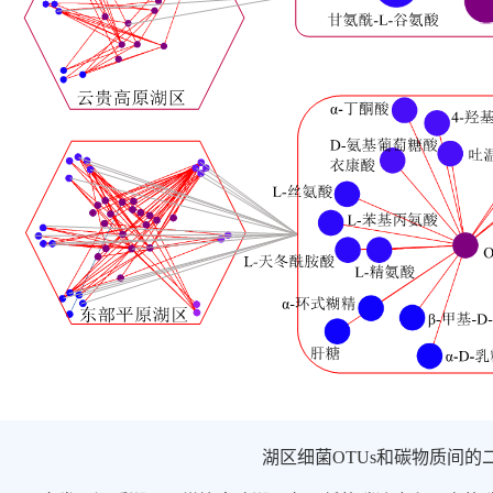
湖区细菌
OTUs
和碳物质间的