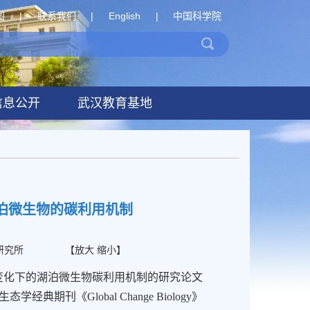
图
|
联系我们
|
English
|
中国科学院
信息公开
武汉教育基地
泊微生物的碳利用机制
研究所
【
放大
缩小
】
变化下的湖泊微生物碳利用机制的研究论文
生态学经典期刊《
Global Change Biology
》