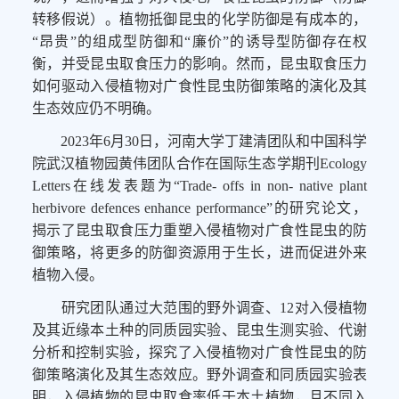
转移假说）。
植物抵御昆虫的化学防御是有成本的，
“昂贵”的组成型防御和“廉价”的诱导型防御存在权
衡，并受昆虫取食压力的影响。然而，
昆虫取食压力
如何驱动入侵植物对广食性昆虫防御策略的演化及其
生态效应仍不明确。
2023年6月30日，河南大学丁建清
团队
和中国科学
院武汉植物园黄伟
团队
合作在国际生态学期刊Ecology
Letters在线发表题为
“
Trade- offs in non- native plant
herbivore defences enhance performance
”的研究论文，
揭示了昆虫取食压力重塑入侵植物对广食性昆虫的防
御策略，将更多的防御资源用于生长，进而促进外来
植物入侵。
研究团队通过大范围的野外调查、1
2
对入侵植物
及其近缘本土种的同质园实验、昆虫生测实验、代谢
分析和控制实验，探究了入侵植物对广食性昆虫的防
御策略演化及其生态效应。野外调查和同质园实验表
明，入侵植物的昆虫取食率低于本土植物，且不同入