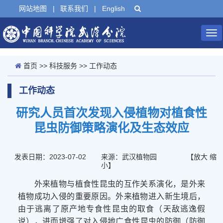
网站地图
|
联系我们
|
English
Tog
nav
首页
>>
科技服务
>>
工作动态
工作动态
研究人员首次发现入侵植物对植食性
昆虫防御策略演化及生态效应
发表日期：2023-07-02
来源：武汉植物园
【
放大
缩
小
】
外来植物与植食性昆虫的互作关系演化，是外来
植物成功入侵的重要原因。
外来
植物进入新生境后，
由于逃离
了
原产地专食性昆虫
的
取食（天敌逃逸假
说），进而增强
了
对入侵地广食性昆虫的防御（防御