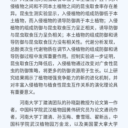
侵植物之间和不同本土植物之间的昆虫取食率存在差
异。昆虫生测实验显示，入侵植物的组成防御低于本
土植物，而入侵植物的诱导防御高于本土植物；入侵
植物的组成防御与昆虫取食压力呈正相关，诱导防御
与昆虫取食压力呈负相关；本土植物的组成防御和诱
导防御与昆虫取食压力没有相关性。代谢分析发现，
总酚类次生代谢物质在调节入侵植物的组成防御和诱
导防御过程中发挥重要作用。控制实验进一步证明，
昆虫取食压力降低后，入侵植物通过改变对广食性昆
虫的防御策略，将更多的防御资源用于生长。以上研
究结果揭示了植物增强竞争能力的新的进化机制，并
对丰富
入侵植物
与植食性昆虫互作关系的演化
理论具
有重要意义。
河南大学
丁建清团队的孙晓副教授
为论文第一作
者，
中国科学院武汉植物园黄伟研究员
为论文通讯作
者，河南大学
丁建清、孙玉梅、曹雪瑶、翟新丛，中
国科学院武汉植物园万金龙，以及
美国蒙大拿大学