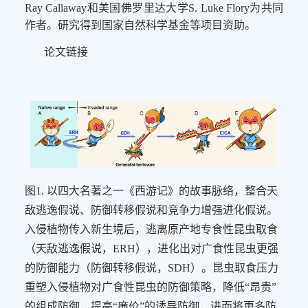
Ray Callaway
和美国佛罗里达大学
S. Luke Flory为共同
作者。研究得到国家自然科学基金等
项目
资助。
论文链接
图
1
.
以四大名著之一《西游记》的故事脉络，整合天
敌逃逸假说、防御转移假说和竞争力增强进化假说。
入侵植物传入新生境后，逃离原产地专食性昆虫取食
（天敌逃逸假说，
ERH
），进化出对广食性昆虫更强
的防御能力（防御转移假说，
SDH
）。昆虫取食压力
重塑入侵植物对广食性昆虫的防御策略，降低
“昂贵”
的组成防御，提高“廉价”的诱导防御，进而将更多防