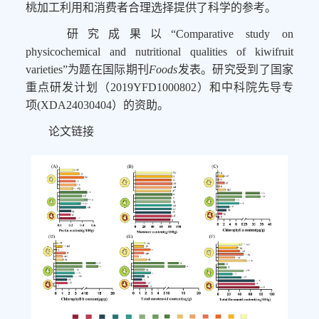
桃
加工
利用和
消费者
合理选择
提供
了科学的
参考
。
研究成果以“
Comparative study on
physicochemical and nutritional qualities of kiwifruit
varieties
”为题
在
国际期刊
Food
s
发表。研究受到了国家
重点研发计划（
2019YFD100080
2
）和中科院先导专
项
(XDA24030404
）的资助。
论文链接