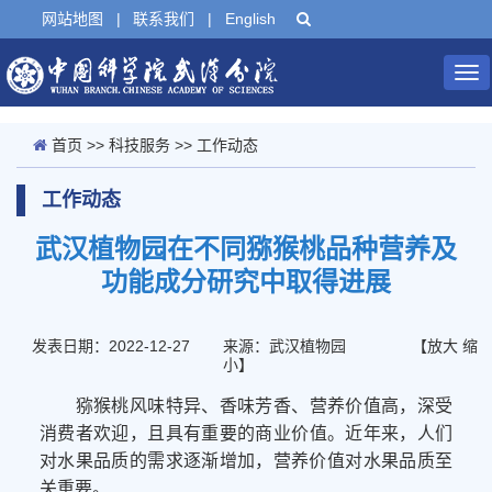
网站地图
|
联系我们
|
English
Tog
nav
首页
>>
科技服务
>>
工作动态
工作动态
武汉植物园在不同猕猴桃品种营养及
功能成分研究中取得进展
发表日期：2022-12-27
来源：武汉植物园
【
放大
缩
小
】
猕猴桃风味
特异、
香味芳香
、
营养
价值
高，
深受
消费者欢迎，且
具有重要的商业价值。近年来，人们
对水果品质的需求逐渐增加，营养价值对水果品质至
关重要。