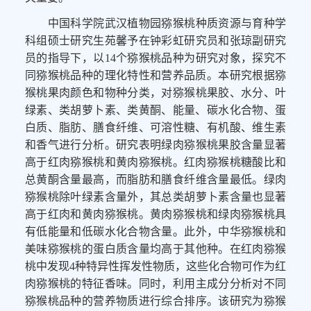
中国科学院武汉植物园
猕猴桃种质资源与育种
学
科组硕士
研究生苑馨予
在
钟彩虹
研究员和
张琼
副研究
员的指导下，以
14
个
猕猴桃品种为研究对象
，
探
究
不
同
猕猴桃品种的理化特性和营养
品质
。本研究根据猕
猴桃果肉颜色和
物种分类
，对猕猴桃果胶、水分、叶
绿素、类胡萝卜素、类黄酮、能量、碳水化合物、蛋
白质、脂肪、膳食纤维、可溶性糖、有机酸、维生素
和香气进行
分析
。
研究表明
绿肉猕猴桃果胶含量显著
高于红肉猕猴桃和黄肉猕猴桃
。
红肉猕猴桃
糖酸比和
总黄酮含量最高
，
而脂肪和膳食纤维含量
最低
。
绿肉
猕猴桃
除
叶绿素含量
外，其
总类胡萝卜素含量
也显著
高于红肉和黄肉猕猴桃
。黄肉猕猴桃
和绿肉猕猴桃具
有低
能量和
低
碳水化合物含量。此外，
中华猕猴桃
和
美味
猕猴桃
的蛋白质含量均高于其他
种
。
在红肉猕猴
桃中发现4种特异性挥发性物质，这些化合物
可作为红
肉猕猴桃的
特征香味
。
同时，利用
主成分分析对
不同
猕猴桃品种
的营养物质
进行综合排
序。该研究
为
猕猴