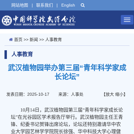
网站地图
|
联系我们
|
English
Tog
nav
首页
>>
新闻
>>
人事教育
人事教育
武汉植物园举办第三届“青年科学家成
长论坛”
发表日期：2025-10-17
来源：人事处
【
放大
缩小
】
10月14日，武汉植物园第三届“青年科学家成长论
坛”在光谷园区学术报告厅举行。武汉植物园主任王青
锋、纪委书记贺锋出席论坛，论坛还特别邀请华中农
业大学园艺林学学院院长徐强、华中科技大学心理健