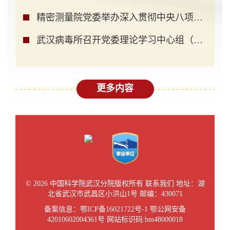
精密测量院党委举办深入贯彻中央八项规定精神学习...
武汉病毒所召开党委理论学习中心组（扩大）学习暨...
更多内容
©
2026 中国科学院武汉分院版权所有
联系我们
地址：湖
北省武汉市武昌区小洪山1号 邮编：430071
备案信息：
鄂ICP备16021722号-1
鄂公网安备
42010602004361号 网站标识码:bm48000018